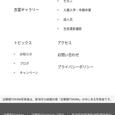
七五三
衣裳ギャラリー
入園入学・卒園卒業
成人式
生前遺影撮影
トピックス
アクセス
お知らせ
お問い合わせ
ブログ
プライバシーポリシー
キャンペーン
迎賓館TOKIWA写真室は、新潟市の結婚式場「迎賓館TOKIWA」の中にある写真室です。
迎賓館TOKIWA
｜
迎賓館TOKIWAのご宴会
｜
新潟県総鎮護新潟縣護國神社