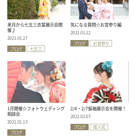
来月から七五三衣裳展示会開
気になる質問☆お宮参り編
催♪
2021.01.22
2021.01.27
ブログ
お宮参り
ブログ
七五三
1月開催☆フォトウェディング
2/6・2/7振袖展示会を開催！
相談会
2021.01.07
2021.01.13
ブログ
成人式
ブログ