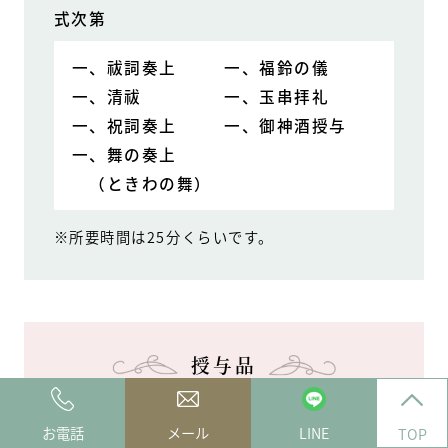
式次第
一、祓詞奏上
一、福鈴の儀
一、清祓
一、玉串拝礼
一、祝詞奏上
一、御神酒授与
一、舞の奏上
（ときわの舞）
※所要時間は25分くらいです。
授与品
授与品として下記のお品物を
お電話
メール
LINE
TOP
お持ち帰りいただきます。