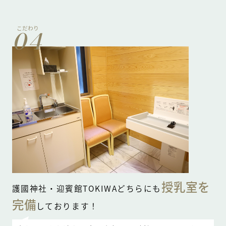
こだわり
04
授乳室を
護國神社・迎賓館TOKIWAどちらにも
完備
しております！