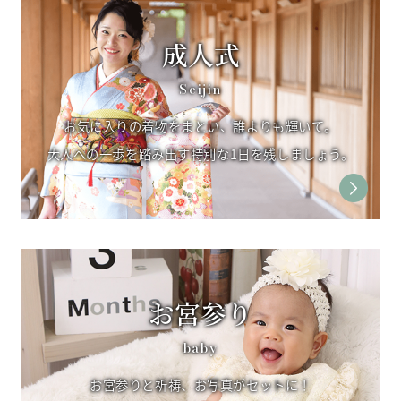
成人式
Seijin
お気に⼊りの着物をまとい、誰よりも輝いて。
⼤⼈への⼀歩を踏み出す特別な1⽇を残しましょう。
お宮参り
baby
お宮参りと祈祷、お写真がセットに！