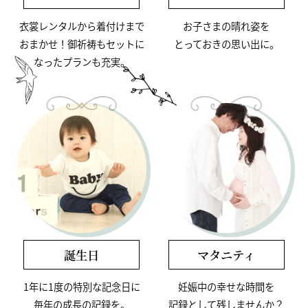
⾐裳レンタルから着付けまで
お⼦さまの晴れ姿を
おまかせ！
御祈祷もセットに
とっておきの思い出に。
なったプランも充実。
誕⽣⽇
マタニティ
1年に1度の特別な記念⽇に
妊娠中の幸せな時間を
毎年の成⻑の記録を。
記録として残しませんか？