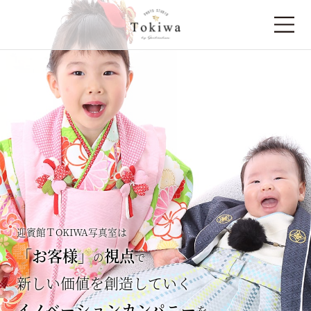
迎賓館ＴOKIWA写真室は
「お客様」
視点
の
で
新しい価値を創造していく
イノベーションカンパニー
を