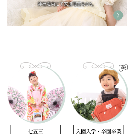
神社境内にて家族写真もOK。
七五三
⼊園⼊学・卒園卒業