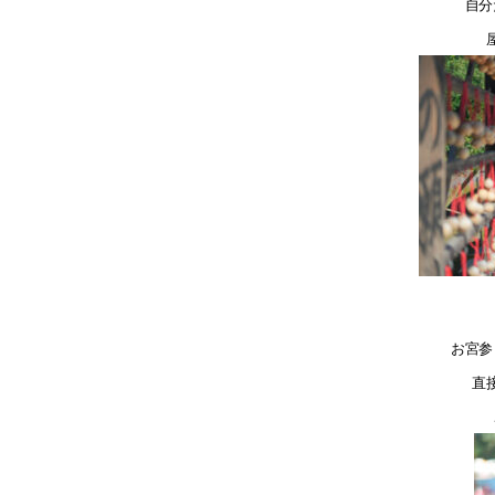
自分
お宮参
直