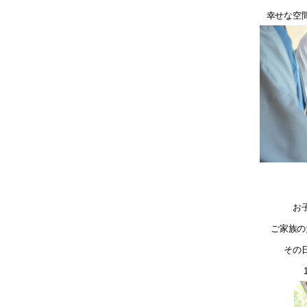
幸せな空
お
ご家族の
その