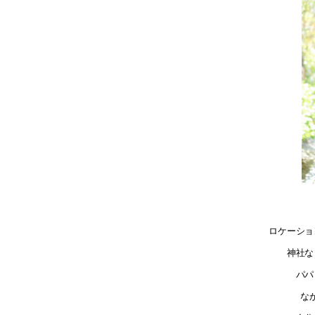
ロケーショ
神社な
パパ
な