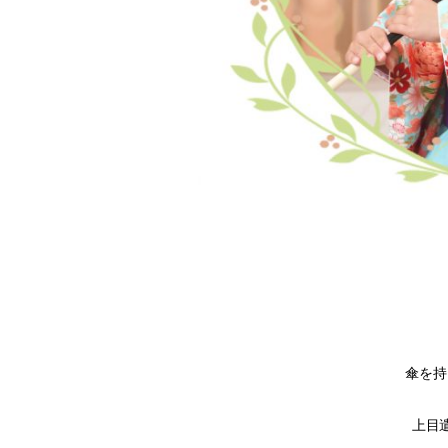
傘を持
上目遣