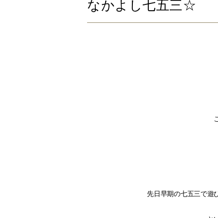
なかよし七五三☆
先日早期の七五三で遊