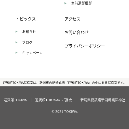
生前遺影撮影
トピックス
アクセス
お知らせ
お問い合わせ
ブログ
プライバシーポリシー
キャンペーン
迎賓館TOKIWA写真室は、新潟市の結婚式場「迎賓館TOKIWA」の中にある写真室です。
迎賓館TOKIWA
｜
迎賓館TOKIWAのご宴会
｜
新潟県総鎮護新潟縣護國神社
© 2021 TOKIWA.