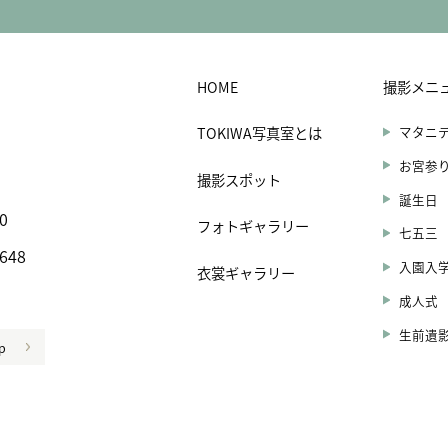
HOME
撮影メニ
TOKIWA写真室とは
マタニ
お宮参
撮影スポット
誕生日
0
フォトギャラリー
七五三
5648
入園入
衣裳ギャラリー
館
成人式
生前遺
p