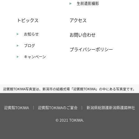
生前遺影撮影
トピックス
アクセス
お知らせ
お問い合わせ
ブログ
プライバシーポリシー
キャンペーン
迎賓館TOKIWA写真室は、新潟市の結婚式場「迎賓館TOKIWA」の中にある写真室です。
迎賓館TOKIWA
｜
迎賓館TOKIWAのご宴会
｜
新潟県総鎮護新潟縣護國神社
© 2021 TOKIWA.