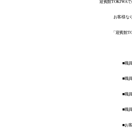
迎賓館TOKIW
お客様な
「迎賓館T
■
■
■
■
■