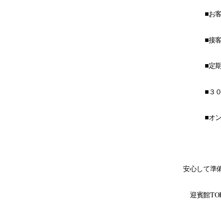
■
■接
■
■
■オ
安心して準
迎賓館TO