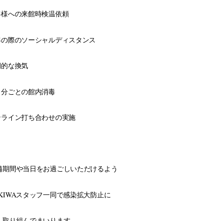
お客様への来館時検温依頼
客の際のソーシャルディスタンス
定期的な換気
３０分ごとの館内消毒
ンライン打ち合わせの実施
備期間や当日をお過ごしいただけるよう
KIWAスタッフ一同で感染拡大防止に
取り組んでまいります。