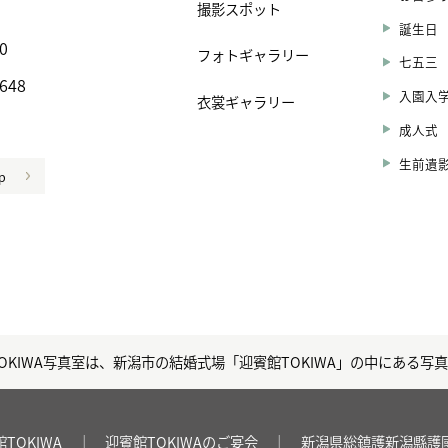
撮影スポット
誕生日
0
フォトギャラリー
七五三
5648
入園入
衣裳ギャラリー
館
成人式
生前遺
p
OKIWA写真室は、新潟市の結婚式場「迎賓館TOKIWA」の中にある写
TOKIWA
｜
迎賓館TOKIWAのご宴会
｜
新潟県総鎮護新潟縣護