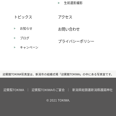
生前遺影撮影
トピックス
アクセス
お知らせ
お問い合わせ
ブログ
プライバシーポリシー
キャンペーン
迎賓館TOKIWA写真室は、新潟市の結婚式場「迎賓館TOKIWA」の中にある写真室です。
迎賓館TOKIWA
｜
迎賓館TOKIWAのご宴会
｜
新潟県総鎮護新潟縣護國神社
© 2021 TOKIWA.