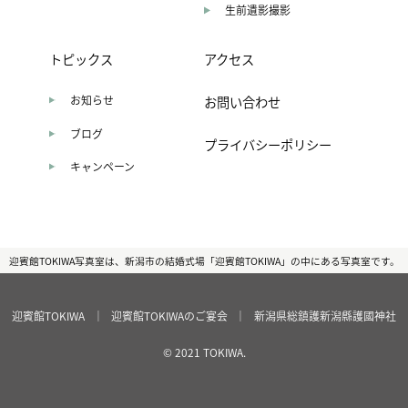
生前遺影撮影
トピックス
アクセス
お知らせ
お問い合わせ
ブログ
プライバシーポリシー
キャンペーン
迎賓館TOKIWA写真室は、新潟市の結婚式場「迎賓館TOKIWA」の中にある写真室です。
迎賓館TOKIWA
｜
迎賓館TOKIWAのご宴会
｜
新潟県総鎮護新潟縣護國神社
© 2021 TOKIWA.