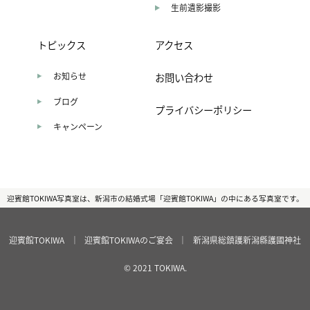
生前遺影撮影
トピックス
アクセス
お知らせ
お問い合わせ
ブログ
プライバシーポリシー
キャンペーン
迎賓館TOKIWA写真室は、新潟市の結婚式場「迎賓館TOKIWA」の中にある写真室です。
迎賓館TOKIWA
｜
迎賓館TOKIWAのご宴会
｜
新潟県総鎮護新潟縣護國神社
© 2021 TOKIWA.