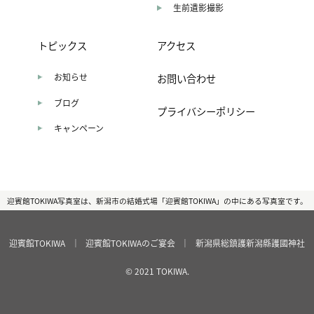
生前遺影撮影
トピックス
アクセス
お知らせ
お問い合わせ
ブログ
プライバシーポリシー
キャンペーン
迎賓館TOKIWA写真室は、新潟市の結婚式場「迎賓館TOKIWA」の中にある写真室です。
迎賓館TOKIWA
｜
迎賓館TOKIWAのご宴会
｜
新潟県総鎮護新潟縣護國神社
© 2021 TOKIWA.